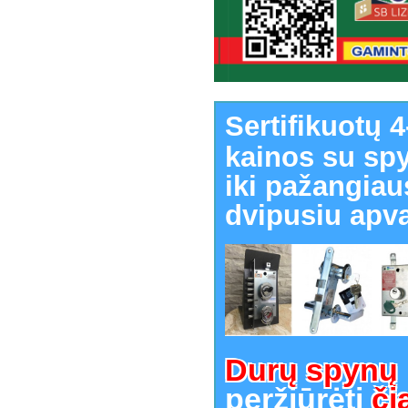
Sertifikuotų 
kainos su sp
iki pažangia
dvipusiu apva
Durų spynų
peržiūrėti
či