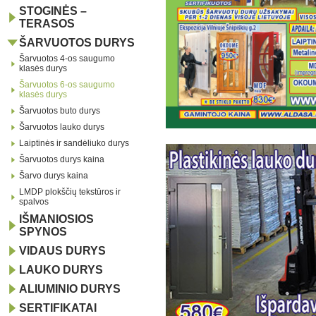
STOGINĖS –
TERASOS
ŠARVUOTOS DURYS
Šarvuotos 4-os saugumo
klasės durys
Šarvuotos 6-os saugumo
klasės durys
Šarvuotos buto durys
Šarvuotos lauko durys
Laiptinės ir sandėliuko durys
Šarvuotos durys kaina
Šarvo durys kaina
LMDP plokščių tekstūros ir
spalvos
IŠMANIOSIOS
SPYNOS
VIDAUS DURYS
LAUKO DURYS
ALIUMINIO DURYS
SERTIFIKATAI