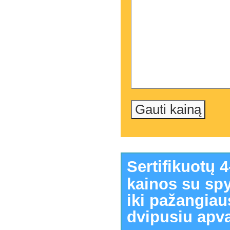
Sertifikuotų 
kainos su sp
iki pažangia
dvipusiu apva