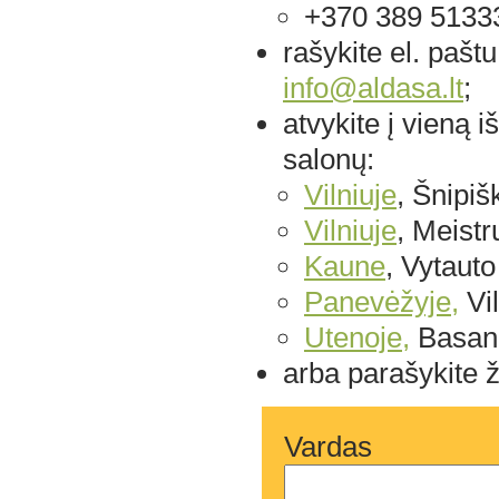
+370 389 51333
rašykite el. paštu
info@aldasa.lt
;
atvykite į vieną 
salonų:
Vilniuje
, Šnipišk
Vilniuje
, Meistr
Kaune
, Vytauto
Panevėžyje,
Vil
Utenoje,
Basana
arba parašykite ž
Vardas