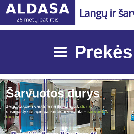
Langų ir ša
26 metų patirtis
Prekės
Šarvuotos durys
Jeigu kasdien varstote ne itin saugias
duris
,
susimąstykite apie patikimesnį variantą –
šarvuotas
duris
.