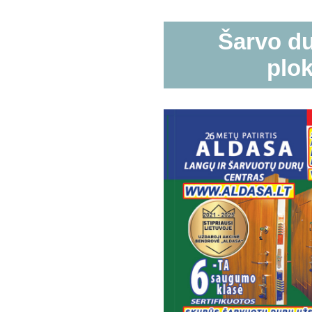
Šarvo d
plok