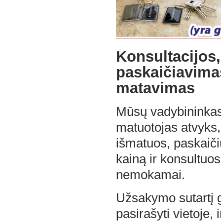
Konsultacijos,
paskaičiavima
matavimas
Mūsų vadybininka
matuotojas atvyks,
išmatuos, paskaičiu
kainą ir konsultuos
nemokamai.
Užsakymo sutartį g
pasirašyti vietoje, 