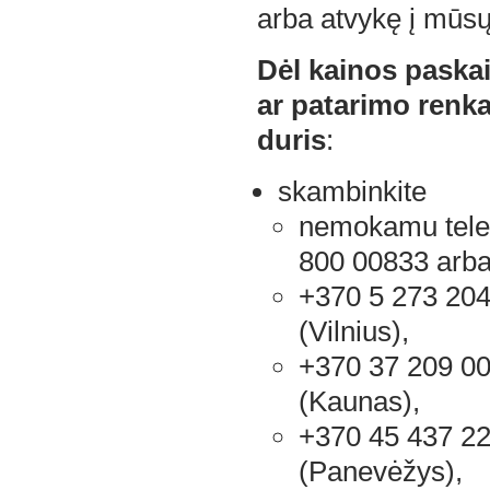
arba atvykę į mūsų
Dėl kainos paska
ar patarimo renka
duris
:
skambinkite
nemokamu tele
800 00833 arb
+370 5 273 20
(Vilnius),
+370 37 209 0
(Kaunas),
+370 45 437 2
(Panevėžys),