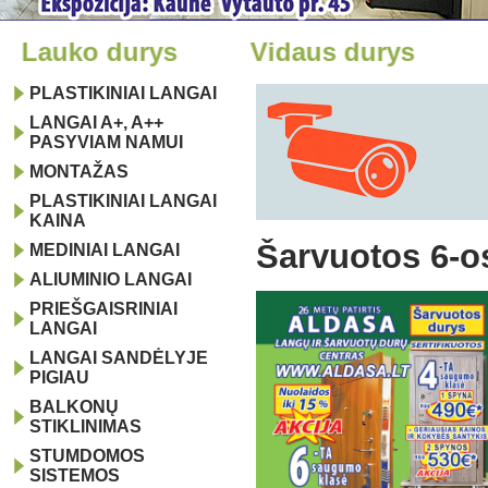
rys
Lauko durys
Vidaus dury
PLASTIKINIAI LANGAI
LANGAI A+, A++
PASYVIAM NAMUI
MONTAŽAS
PLASTIKINIAI LANGAI
KAINA
Šarvuotos 6-o
MEDINIAI LANGAI
ALIUMINIO LANGAI
PRIEŠGAISRINIAI
LANGAI
LANGAI SANDĖLYJE
PIGIAU
BALKONŲ
STIKLINIMAS
STUMDOMOS
SISTEMOS