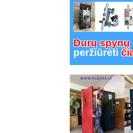
Durų spynų
peržiūrėti
či