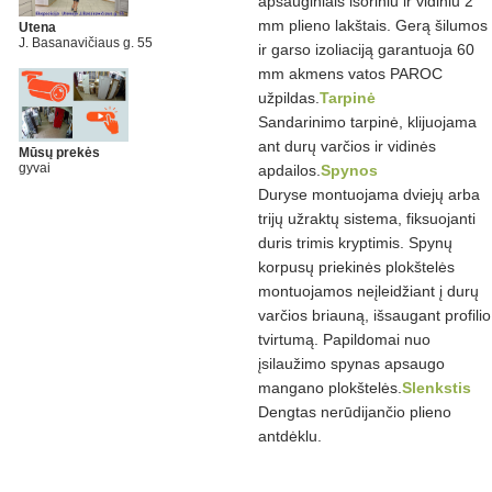
apsauginiais išoriniu ir vidiniu 2
mm plieno lakštais. Gerą šilumos
Utena
J. Basanavičiaus g. 55
ir garso izoliaciją garantuoja 60
mm akmens vatos PAROC
užpildas.
Tarpinė
Sandarinimo tarpinė, klijuojama
ant durų varčios ir vidinės
Mūsų prekės
gyvai
apdailos.
Spynos
Duryse montuojama dviejų arba
trijų užraktų sistema, fiksuojanti
duris trimis kryptimis. Spynų
korpusų priekinės plokštelės
montuojamos neįleidžiant į durų
varčios briauną, išsaugant profilio
tvirtumą. Papildomai nuo
įsilaužimo spynas apsaugo
mangano plokštelės.
Slenkstis
Dengtas nerūdijančio plieno
antdėklu.