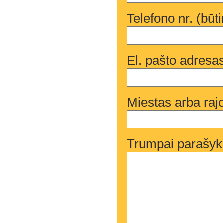
Telefono nr. (būt
El. pašto adresas
Miestas arba raj
Trumpai parašyki