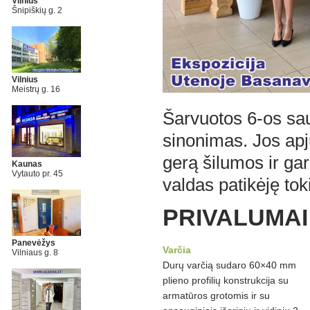
Vilnius
Šnipiškių g. 2
Vilnius
Meistrų g. 16
Šarvuotos 6-os sa
sinonimas. Jos apj
gerą šilumos ir ga
Kaunas
Vytauto pr. 45
valdas patikėję tok
PRIVALUMAI
Panevėžys
Varčia
Vilniaus g. 8
Durų varčią sudaro 60×40 mm
plieno profilių konstrukcija su
armatūros grotomis ir su