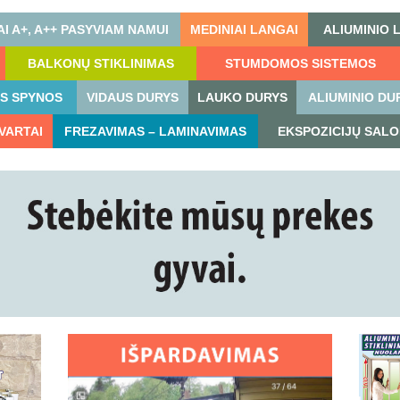
I A+, A++ PASYVIAM NAMUI
MEDINIAI LANGAI
ALIUMINIO 
BALKONŲ STIKLINIMAS
STUMDOMOS SISTEMOS
OS SPYNOS
VIDAUS DURYS
LAUKO DURYS
ALIUMINIO DU
 VARTAI
FREZAVIMAS – LAMINAVIMAS
EKSPOZICIJŲ SALO