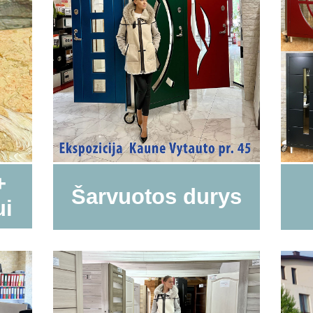
+
Šarvuotos durys
ui