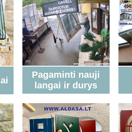
Pagaminti nauji
gai
langai ir durys