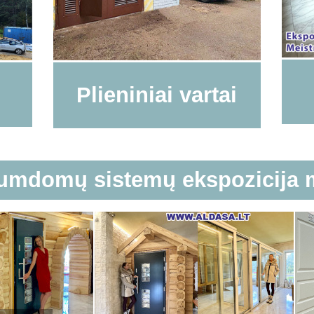
Plieniniai vartai
tumdomų sistemų ekspozicija