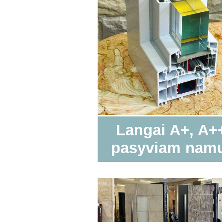
Langai A+, A+
pasyviam nam