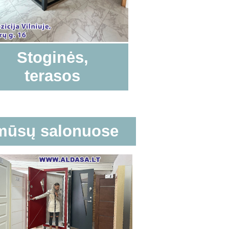
Stoginės,
terasos
 mūsų salonuose