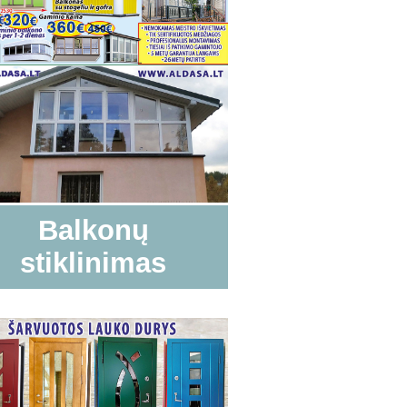
Balkonų
stiklinimas