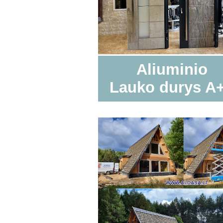
Aliuminio
Lauko durys A