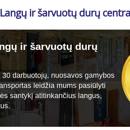
Langų ir šarvuotų durų centr
gų ir šarvuotų durų
irš 30 darbuotojų, nuosavos gamybos
transportas leidžia mums pasiūlyti
ės santykį atitinkančius langus,
tus.