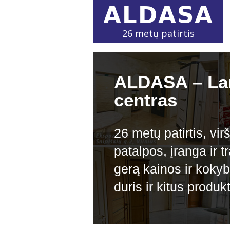
26 metų patirtis
ALDASA – Lan
centras
26 metų patirtis, v
patalpos, įranga ir 
gerą kainos ir kokyb
duris ir kitus produk