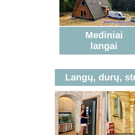
Mediniai
langai
Langų, durų, s