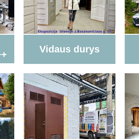
Vidaus durys
++