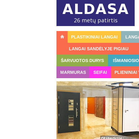
26 metų patirtis
PLASTIKINIAI LANGAI
LANGA
LANGAI SANDĖLYJE PIGIAU
ŠARVUOTOS DURYS
IŠMANIOSI
MARMURAS
SEIFAI
PLIENINIAI