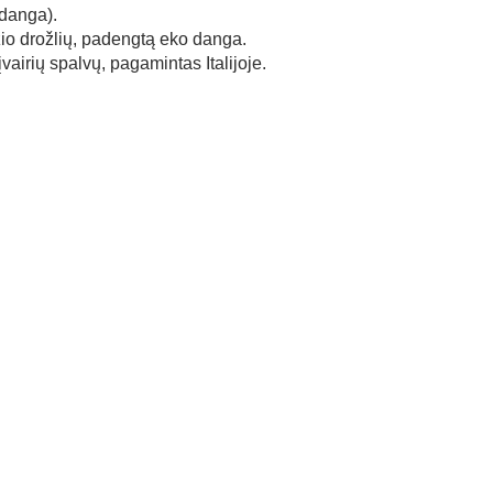
danga).
io drožlių, padengtą eko danga.
airių spalvų, pagamintas Italijoje.