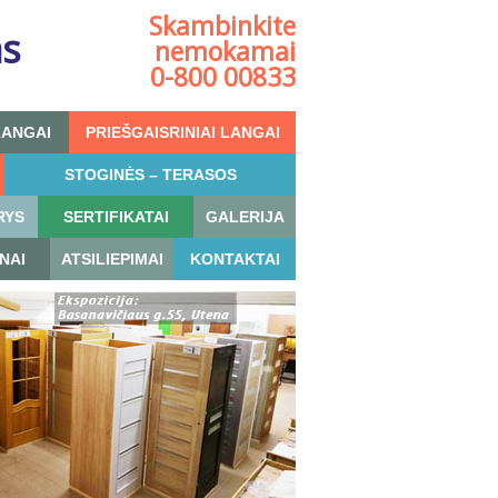
Skambinkite
as
nemokamai
0-800 00833
LANGAI
PRIEŠGAISRINIAI LANGAI
STOGINĖS – TERASOS
RYS
SERTIFIKATAI
GALERIJA
NAI
ATSILIEPIMAI
KONTAKTAI