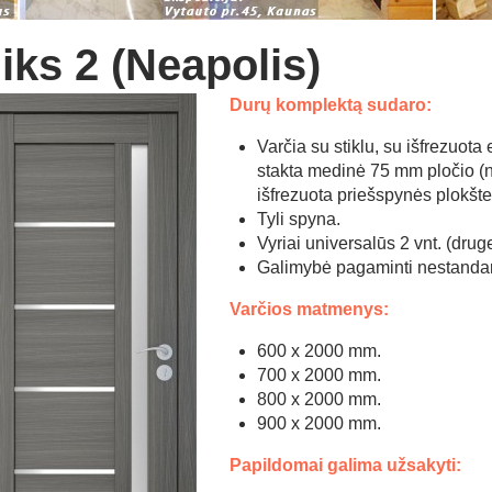
iks 2 (Neapolis)
Durų komplektą sudaro:
Varčia su stiklu, su išfrezuota 
stakta medinė 75 mm pločio (ne
išfrezuota priešspynės plokšte
Tyli spyna.
Vyriai universalūs 2 vnt. (druge
Galimybė pagaminti nestandar
Varčios matmenys:
600 x 2000 mm.
700 x 2000 mm.
800 x 2000 mm.
900 x 2000 mm.
Papildomai galima užsakyti: