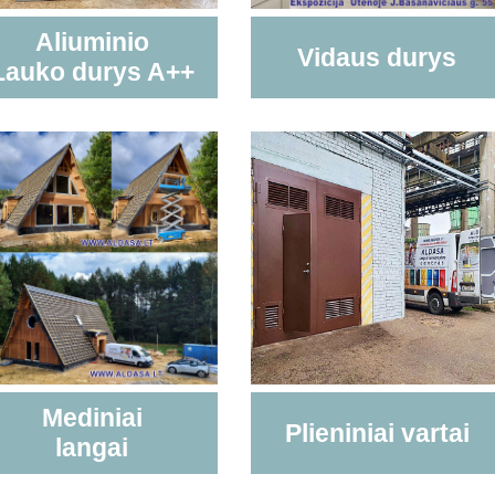
Aliuminio
Vidaus durys
Lauko durys A++
Mediniai
Plieniniai vartai
langai