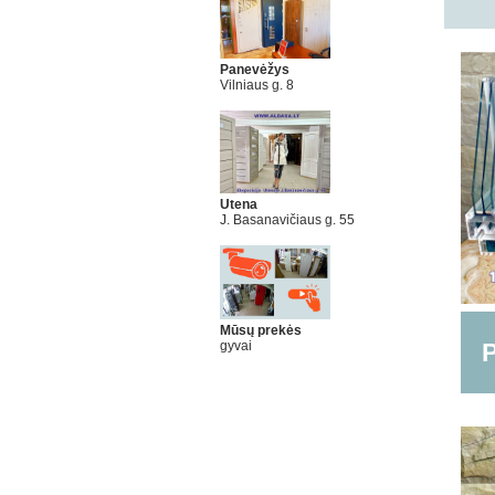
Panevėžys
Vilniaus g. 8
Utena
J. Basanavičiaus g. 55
Mūsų prekės
gyvai
P