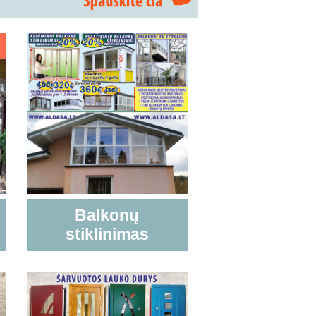
Balkonų
stiklinimas