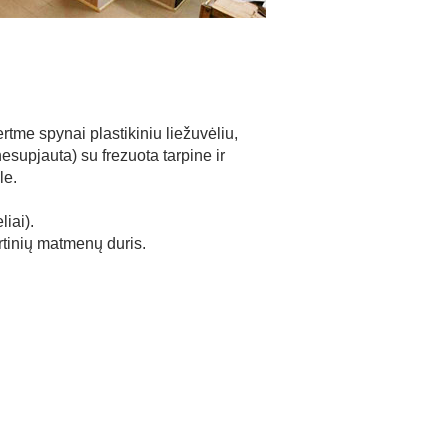
ertme spynai plastikiniu liežuvėliu,
supjauta) su frezuota tarpine ir
le.
liai).
tinių matmenų duris.