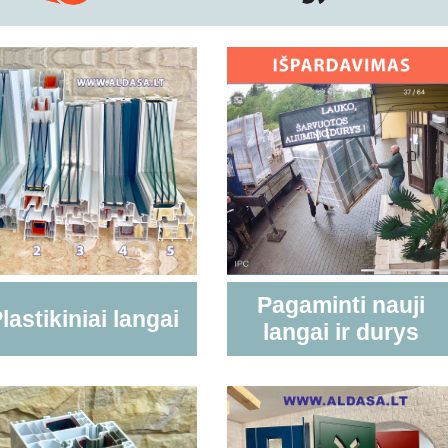
Pagaminti nauji
lastikiniai langai
langai ir durys