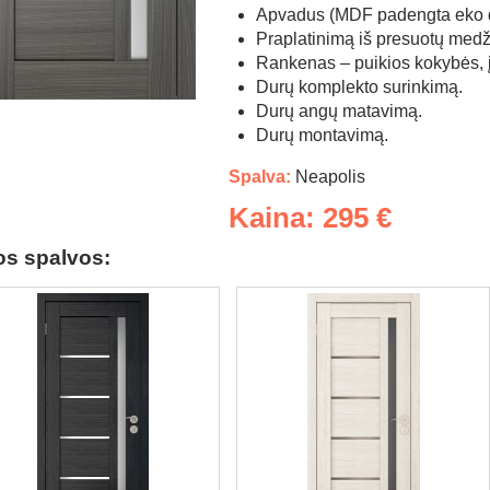
Apvadus (MDF padengta eko 
Praplatinimą iš presuotų medž
Rankenas – puikios kokybės, įv
Durų komplekto surinkimą.
Durų angų matavimą.
Durų montavimą.
Spalva:
Neapolis
Kaina: 295 €
os spalvos: