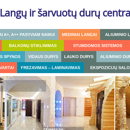
Langų ir šarvuotų durų centr
I A+, A++ PASYVIAM NAMUI
MEDINIAI LANGAI
ALIUMINIO 
BALKONŲ STIKLINIMAS
STUMDOMOS SISTEMOS
OS SPYNOS
VIDAUS DURYS
LAUKO DURYS
ALIUMINIO DU
 VARTAI
FREZAVIMAS – LAMINAVIMAS
EKSPOZICIJŲ SALO