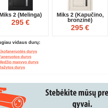
Miks 2 (Melinga)
Miks 2 (Kapučino,
bronzinė)
295 €
295 €
giau vidaus durų:
Ekofaneruotės durys
Faneruotos durys
Medžio masyvo durys
Dažytos durys