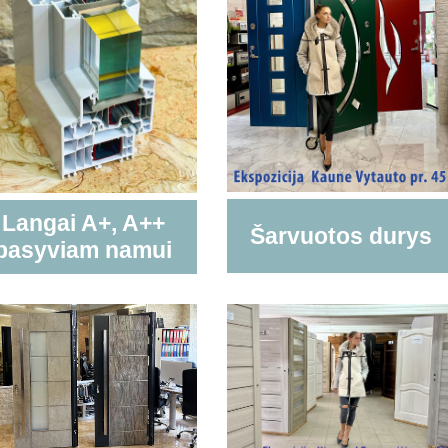
Langai A+, A++
Šarvuotos durys
pasyviam namui