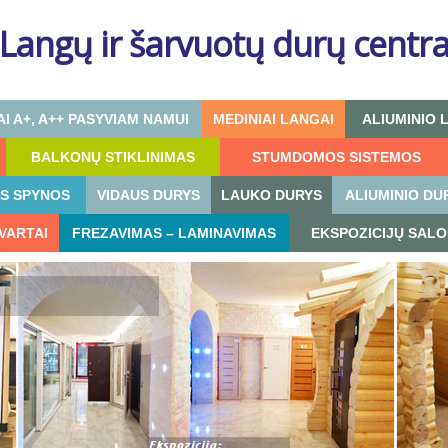
Langų ir šarvuotų durų centr
I A+, A++ PASYVIAM NAMUI
MEDINIAI LANGAI
ALIUMINIO 
BALKONŲ STIKLINIMAS
STUMDOMOS SISTEMOS
OS SPYNOS
VIDAUS DURYS
LAUKO DURYS
ALIUMINIO DU
 VARTAI
FREZAVIMAS – LAMINAVIMAS
EKSPOZICIJŲ SALO