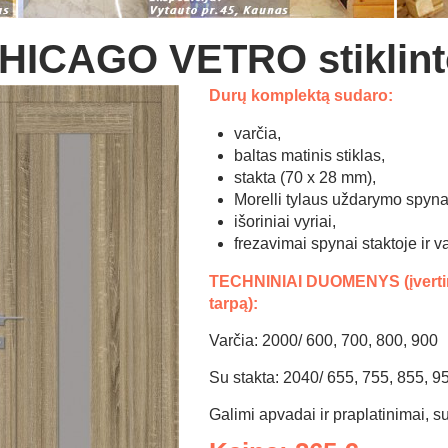
HICAGO VETRO stiklint
Durų komplektą sudaro:
varčia,
baltas matinis stiklas,
stakta (70 x 28 mm),
Morelli tylaus uždarymo spyna
išoriniai vyriai,
frezavimai spynai staktoje ir va
TECHNINIAI DUOMENYS (įvertinu
tarpą):
Varčia: 2000/ 600, 700, 800, 900
Su stakta: 2040/ 655, 755, 855, 9
Galimi apvadai ir praplatinimai, s