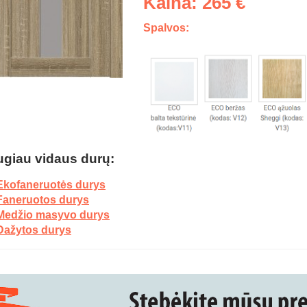
Kaina: 265 €
Spalvos:
giau vidaus durų:
Ekofaneruotės durys
Faneruotos durys
Medžio masyvo durys
Dažytos durys