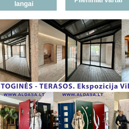
Plieniniai vartai
langai