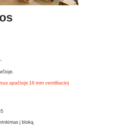
os
,
rčioje.
s apačioje 10 mm ventiliacinį
55
urinkimas į bloką.