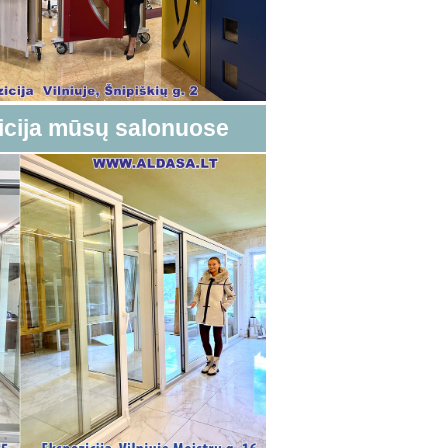
icija mūsų salonuose