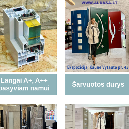
Langai A+, A++
Šarvuotos durys
pasyviam namui