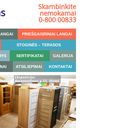
Skambinkite
as
nemokamai
0-800 00833
LANGAI
PRIEŠGAISRINIAI LANGAI
STOGINĖS – TERASOS
RYS
SERTIFIKATAI
GALERIJA
NAI
ATSILIEPIMAI
KONTAKTAI