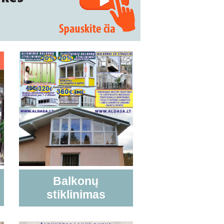
Balkonų
stiklinimas