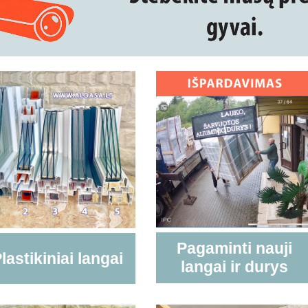
Pagaminti nauji
lastikiniai langai
langai ir durys