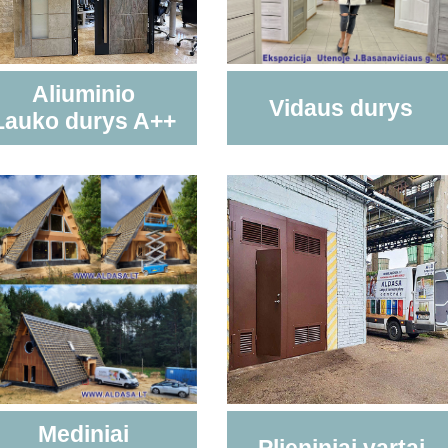
Aliuminio
Vidaus durys
Lauko durys A++
Mediniai