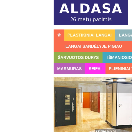
26 metų patirtis
PLASTIKINIAI LANGAI
LANGA
LANGAI SANDĖLYJE PIGIAU
ŠARVUOTOS DURYS
IŠMANIOSI
MARMURAS
SEIFAI
PLIENINIAI